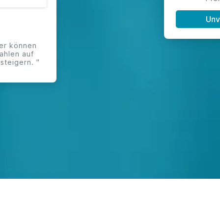
Unv
ser können
ahlen auf
steigern. "